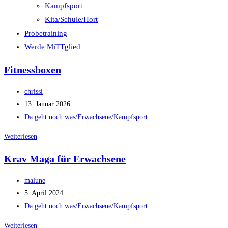
Kampfsport
Kita/Schule/Hort
Probetraining
Werde MiTTglied
Fitnessboxen
Beitrags-
chrissi
Autor:
Beitrag
13. Januar 2026
veröffentlicht:
Beitrags-
Da geht noch was
/
Erwachsene
/
Kampfsport
Kategorie:
Fitnessboxen
Weiterlesen
Krav Maga für Erwachsene
Beitrags-
malune
Autor:
Beitrag
5. April 2024
veröffentlicht:
Beitrags-
Da geht noch was
/
Erwachsene
/
Kampfsport
Kategorie:
Krav
Weiterlesen