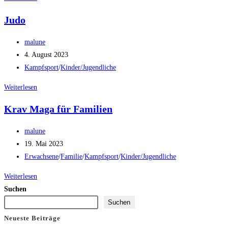
Maga
Judo
für
Erwachsene
Beitrags-
malune
Autor:
Beitrag
4. August 2023
veröffentlicht:
Beitrags-
Kampfsport
/
Kinder/Jugendliche
Kategorie:
Judo
Weiterlesen
Krav Maga für Familien
Beitrags-
malune
Autor:
Beitrag
19. Mai 2023
veröffentlicht:
Beitrags-
Erwachsene
/
Familie
/
Kampfsport
/
Kinder/Jugendliche
Kategorie:
Krav
Weiterlesen
Maga
Suchen
für
Suchen
Familien
Neueste Beiträge