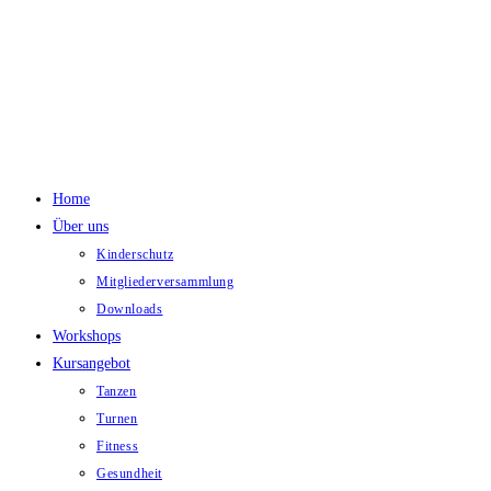
Zum
Inhalt
springen
Home
Über uns
Kinderschutz
Mitgliederversammlung
Downloads
Workshops
Kursangebot
Tanzen
Turnen
Fitness
Gesundheit