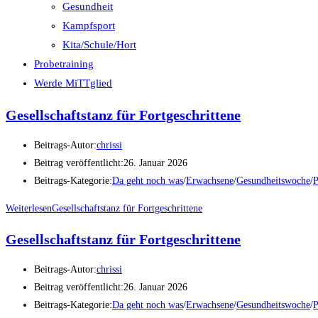
Gesundheit
Kampfsport
Kita/Schule/Hort
Probetraining
Werde MiTTglied
Gesellschaftstanz für Fortgeschrittene
Beitrags-Autor:
chrissi
Beitrag veröffentlicht:
26. Januar 2026
Beitrags-Kategorie:
Da geht noch was
/
Erwachsene
/
Gesundheitswoche
/
P
Weiterlesen
Gesellschaftstanz für Fortgeschrittene
Gesellschaftstanz für Fortgeschrittene
Beitrags-Autor:
chrissi
Beitrag veröffentlicht:
26. Januar 2026
Beitrags-Kategorie:
Da geht noch was
/
Erwachsene
/
Gesundheitswoche
/
P