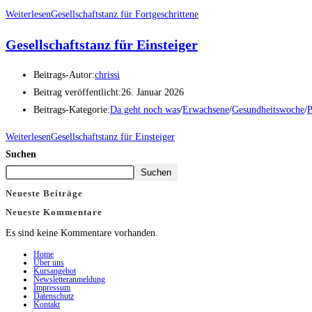
Weiterlesen
Gesellschaftstanz für Fortgeschrittene
Gesellschaftstanz für Einsteiger
Beitrags-Autor:
chrissi
Beitrag veröffentlicht:
26. Januar 2026
Beitrags-Kategorie:
Da geht noch was
/
Erwachsene
/
Gesundheitswoche
/
P
Weiterlesen
Gesellschaftstanz für Einsteiger
Suchen
Suchen
Neueste Beiträge
Neueste Kommentare
Es sind keine Kommentare vorhanden.
Home
Über uns
Kursangebot
Newsletteranmeldung
Impressum
Datenschutz
Kontakt