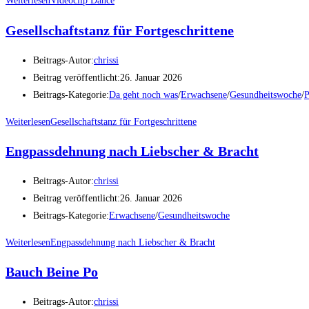
Weiterlesen
Videoclip Dance
Gesellschaftstanz für Fortgeschrittene
Beitrags-Autor:
chrissi
Beitrag veröffentlicht:
26. Januar 2026
Beitrags-Kategorie:
Da geht noch was
/
Erwachsene
/
Gesundheitswoche
/
P
Weiterlesen
Gesellschaftstanz für Fortgeschrittene
Engpassdehnung nach Liebscher & Bracht
Beitrags-Autor:
chrissi
Beitrag veröffentlicht:
26. Januar 2026
Beitrags-Kategorie:
Erwachsene
/
Gesundheitswoche
Weiterlesen
Engpassdehnung nach Liebscher & Bracht
Bauch Beine Po
Beitrags-Autor:
chrissi