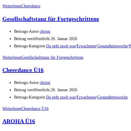
Weiterlesen
Cheerdance
Gesellschaftstanz für Fortgeschrittene
Beitrags-Autor:
chrissi
Beitrag veröffentlicht:
26. Januar 2026
Beitrags-Kategorie:
Da geht noch was
/
Erwachsene
/
Gesundheitswoche
/
P
Weiterlesen
Gesellschaftstanz für Fortgeschrittene
Cheerdance Ü16
Beitrags-Autor:
chrissi
Beitrag veröffentlicht:
26. Januar 2026
Beitrags-Kategorie:
Da geht noch was
/
Erwachsene
/
Gesundheitswoche
Weiterlesen
Cheerdance Ü16
AROHA Ü16